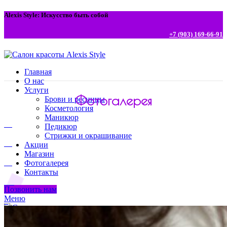
Alexis Style: Искусство быть собой
+7 (903) 169-66-91
Главная
О нас
Услуги
Фотогалерея
Брови и ресницы
Косметология
Маникюр
Педикюр
Стрижки и окрашивание
Акции
Магазин
Фотогалерея
Контакты
Позвонить нам
Меню