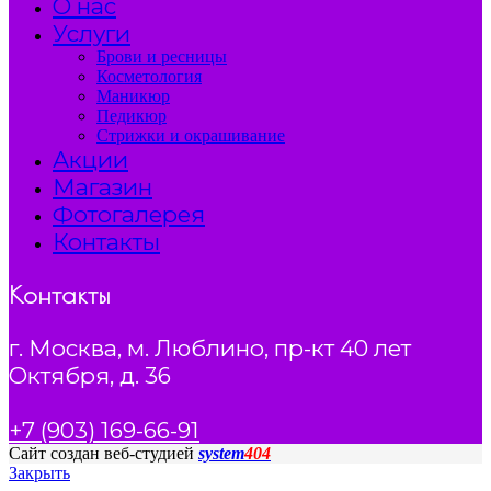
О нас
Услуги
Брови и ресницы
Косметология
Маникюр
Педикюр
Стрижки и окрашивание
Акции
Магазин
Фотогалерея
Контакты
Контакты
г. Москва, м. Люблино, пр-кт 40 лет
Октября, д. 36
+7 (903) 169-66-91
Сайт создан веб-студией
system
404
Закрыть